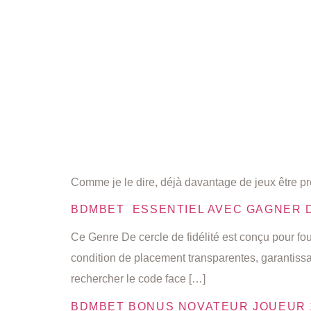
CATEGO
BDMBET
Comme je le dire, déjà davantage de jeux être pr
BDMBET ️ ESSENTIEL AVEC GAGNER 
Ce Genre De cercle de fidélité est conçu pour fo
condition de placement transparentes, garantissan
rechercher le code face […]
BDMBET BONUS NOVATEUR JOUEUR 1