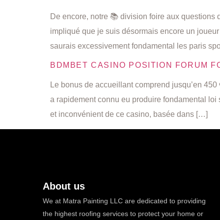
De encore, notre 📚 division foire aux questions
impliqué que je suis désormais encore un joueur 
saurais excessivement fondamental les paris sp
BDMBET CASINO POSITION FORUM FO
Le bonus de accueillant comprend jusqu’en 450 € 
a rapidement connu eu produire fondamental loi s
et inconvénient de ce casino, basée dans […]
About us
We at Matra Painting LLC are dedicated to providing
the highest roofing services to protect your home or