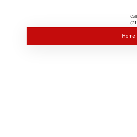
Cal
(71
Home
BON