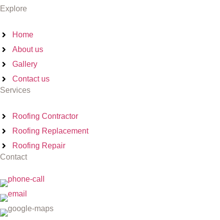
Explore
Home
About us
Gallery
Contact us
Services
Roofing Contractor
Roofing Replacement
Roofing Repair
Contact