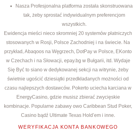
Online
Nasza Profesjonalna platforma została skonstruowana
Casinos
tak, żeby sprostać indywidualnym preferencjom
No
wszystkich.
Deposit
Ewidencja mieści nieco skromniej 20 systemów płatniczych
Bonuses
:
stosowanych w Rosji, Polsce Zachodniej i na świecie. Na
La
przykład, Abaqoos na Węgrzech, DotPay w Polsce, EKonto
promociÃ³n
w Czechach i na Słowacji, epay.bg w Bułgarii, itd. Wydaje
Juego
Się Być to siano w dedykowanej sekcji na witrynie, żeby
de
świetnie ugościć dziesiątki przedkładanych możności od
la
czasu najlepszych dostawców. Pokerto uciecha karciana w
Semana
EnergyCasino, gdzie musisz zbierać zwycięskie
es
kombinacje. Popularne zabawy owo Caribbean Stud Poker,
un
Casino bądź Ultimate Texas Hold’em i inne.
esquema
WERYFIKACJA KONTA BANKOWEGO
altamente