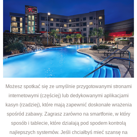
Możesz spotkać się ze umyślnie przygotowanymi stronami
internetowymi (częściej) lub dedykowanymi aplikacjami
kasyn (rzadziej), które mają zapewnić doskonałe wrażenia
spośród zabawy. Zagrasz zarówno na smartfonie, w który
sposób i tablecie, które działają pod spodem kontrolą
najlepszych systemów. Jeśli chciałbyś mieć szansę na