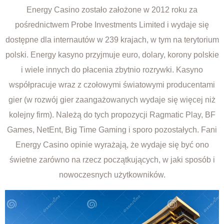
Al
Energy Casino zostało założone w 2012 roku za
lanzar
pośrednictwem Probe Investments Limited i wydaje się
la
dostępne dla internautów w 239 krajach, w tym na terytorium
mÃ¡quina
polski. Energy kasyno przyjmuje euro, dolary, korony polskie
tragamonedas
i wiele innych do płacenia zbytnio rozrywki. Kasyno
Return
współpracuje wraz z czołowymi światowymi producentami
of
gier (w rozwój gier zaangażowanych wydaje się więcej niż
Kong
kolejny firm). Należą do tych propozycji Ragmatic Play, BF
Megaways,
Games, NetEnt, Big Time Gaming i sporo pozostałych. Fani
puede
Energy Casino opinie wyrażają, że wydaje się być ono
esperar
świetne zarówno na rzecz początkujących, w jaki sposób i
la
nowoczesnych użytkowników.
misma
calidad
sobresaliente.