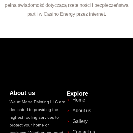
pełną świadomość dotyczącą rzetelności i bezpieczeństwa
partii w Casino Energy przez internet.
About us
Explore
Home
We at Matra Painting LLC are
dedicated to providing the
About us
highest roofing services to
Gallery
protect your home or
Contact us
business. Whether you need