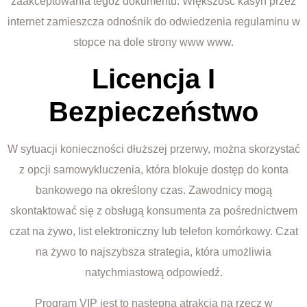
zaakceptowania tegoż dokumentu. Większość kasyn przez
de
internet zamieszcza odnośnik do odwiedzenia regulaminu w
dinero
stopce na dole strony www www.
que
colocÃ³
Licencja I
al
Bezpieczeństwo
comienzo
del
W sytuacji konieczności dłuższej przerwy, można skorzystać
juego.
z opcji samowykluczenia, która blokuje dostęp do konta
Gambling
bankowego na określony czas. Zawodnicy mogą
Definition
skontaktować się z obsługą konsumenta za pośrednictwem
Canada
czat na żywo, list elektroniczny lub telefon komórkowy. Czat
La
na żywo to najszybsza strategia, która umożliwia
forma
natychmiastową odpowiedź.
mÃ¡s
fÃ¡cil
Program VIP jest to następna atrakcja na rzecz w