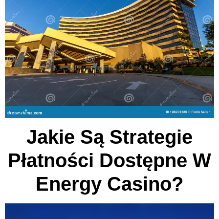
Online
Casino
Fast
Withdrawal
Canada
Jakie Są Strategie
Płatności Dostępne W
Energy Casino?