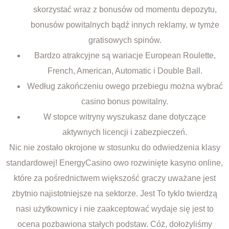
skorzystać wraz z bonusów od momentu depozytu,
Vpip
bonusów powitalnych bądź innych reklamy, w tymże
poker
gratisowych spinów.
Bardzo atrakcyjne są wariacje European Roulette,
significado.
French, American, Automatic i Double Ball.
Według zakończeniu owego przebiegu można wybrać
100
casino bonus powitalny.
Free
W stopce witryny wyszukasz dane dotyczące
Spins
aktywnych licencji i zabezpieczeń.
Deposit
Nic nie zostało okrojone w stosunku do odwiedzenia klasy
10
standardowej! EnergyCasino owo rozwinięte kasyno online,
Los
które za pośrednictwem większość graczy uważane jest
pagos
zbytnio najistotniejsze na sektorze. Jest To tyklo twierdzą
mÃ¡s
nasi użytkownicy i nie zaakceptować wydaje się jest to
altos
ocena pozbawiona stałych podstaw. Cóż, dołożyliśmy