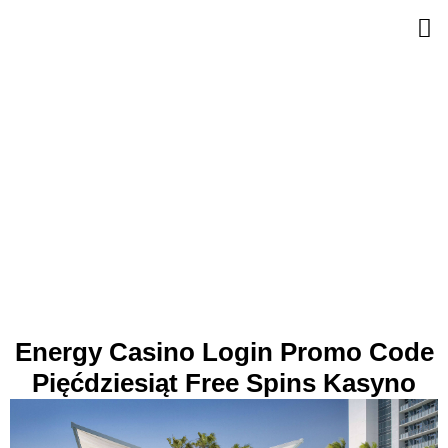
Casino
juegos
panama.
ENERGY CASINO LOGIN PROMO
CODE PIĘĆDZIESIĄT FREE SPINS
No
KASYNO
Deposit
Roulette
Canada
:
Sin
embargo,
Energy Casino Login Promo Code
hay
Pięćdziesiąt Free Spins Kasyno
un
sÃ­