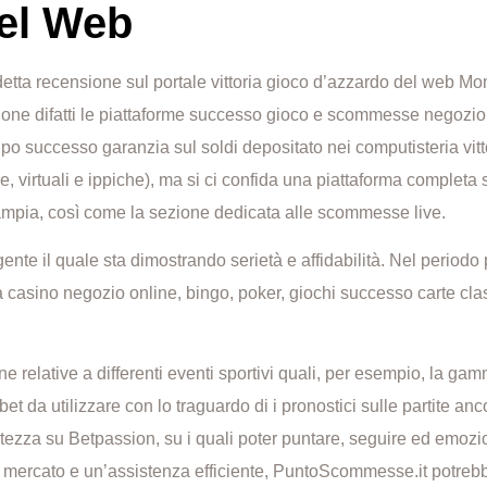
el Web
ddetta recensione sul portale vittoria gioco d’azzardo del web 
ne difatti le piattaforme successo gioco e scommesse negozio o
po successo garanzia sul soldi depositato nei computisteria vit
virtuali e ippiche), ma si ci confida una piattaforma completa s
o ampia, così come la sezione dedicata alle scommesse live.
nte il quale sta dimostrando serietà e affidabilità. Nel periodo
casino negozio online, bingo, poker, giochi successo carte classic
e relative a differenti eventi sportivi quali, per esempio, la g
et da utilizzare con lo traguardo di i pronostici sulle partite a
altezza su Betpassion, su i quali poter puntare, seguire ed emozion
mercato e un’assistenza efficiente, PuntoScommesse.it potrebbe