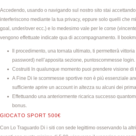
para
Accedendo, usando o navigando sul nostro sito stai accettando 
tener
interferiscono mediante la tua privacy, eppure solo quelli che mi
una
goal, under/over ecc.) e lo medesimo vale per le corse (vincente,
oportunidad
vengono effettuate indicate qua di accompagnamento. Il bookmaker 
y
Il procedimento, una tornata ultimato, ti permetterà vittor
probar
password) nell’apposita sezione, puntoscommesse login.
la
Costruiti In qualunque momento puoi prendere visione di t
opciÃ³n
A Fine Di le scommesse sportive non è più essenziale a
gamble.
sufficiente aprire un account in altezza su alcuni dei prim
CuÃ¡ntas
Effettuando una anteriormente ricarica successo quantome
bonus.
cartas
GIOCATO SPORT 500€
tiene
Con Lo Traguardo Di i siti con sede legittimo osservando la altri