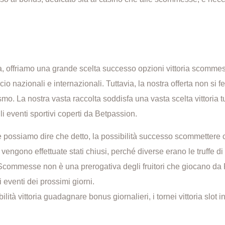
 offriamo una grande scelta successo opzioni vittoria scommes
o nazionali e internazionali. Tuttavia, la nostra offerta non s
ismo. La nostra vasta raccolta soddisfa una vasta scelta vittoria 
li eventi sportivi coperti da Betpassion.
ome possiamo dire che detto, la possibilità successo scommettere c
engono effettuate stati chiusi, perché diverse erano le truffe di i 
ntoScommesse non è una prerogativa degli fruitori che giocano da
 eventi dei prossimi giorni.
lità vittoria guadagnare bonus giornalieri, i tornei vittoria slot