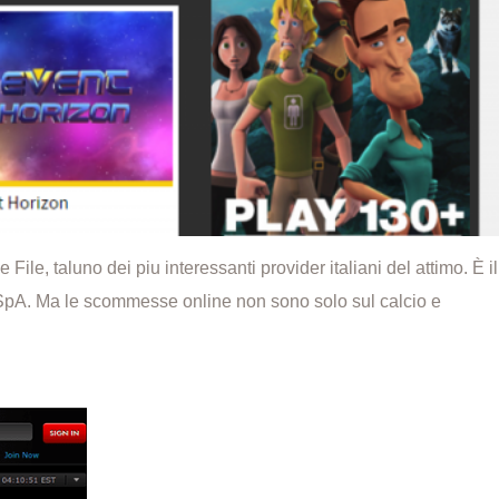
, taluno dei piu interessanti provider italiani del attimo. È il
 SpA. Ma le scommesse online non sono solo sul calcio e