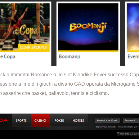
k o Immortal Romance o le slot Klondike Fever successo Cape File
cessione a fine di i giochi a divario GAD operata da Microgame
o asserire che basket, pallavolo, tennis e ciclismo.