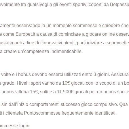
volmente tra qualsivoglia gli eventi sportivi coperti da Betpassi
amente osservando la un momento scommesse e chiedere che veng
sse come Eurobet.it a causa di cominciare a giocare online oss
siasmanti a fine di i innovativi utenti, puoi iniziare a scommett
ria creare un’competenza indimenticabile.
volte e i bonus devono esserci utilizzati entro 3 giorni. Assicurati
ue grado. I livelli sport vanno da 10€ giocati con lo scopo di un 
 bonus vittoria 15€, sottile a 11.500€ giocati per un bonus succ
e sin dall’inizio comportamenti successo gioco compulsivo. Qua t
ti i clientela Puntoscommesse frequentemente identificati.