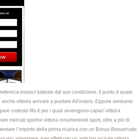
eferisca esserci tutelato dal suo condizione. Il punto è quale
 anche vittoria arrivare a puntare All’estero. Eppure sentiamo
ppare codesto fifa è per i quali avvengono capaci vittoria
e mercati sportivi vittoria innumerevoli sport, oltre a più di
rementare l’importo della prima ricarica con un Bonus Benarrivato
rio adempiere aver effettuato un anticipo iniziale vittoria