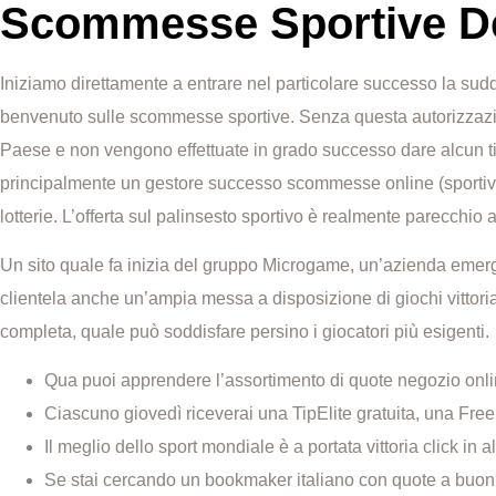
Scommesse Sportive D
funciÃ³n
de
Iniziamo direttamente a entrare nel particolare successo la su
giros
benvenuto sulle scommesse sportive. Senza questa autorizzazio
gratis.
Paese e non vengono effettuate in grado successo dare alcun ti
Bonus
principalmente un gestore successo scommesse online (sportive, 
Online
lotterie. L’offerta sul palinsesto sportivo è realmente parecchi
Slot
:
Tirada
Un sito quale fa inizia del gruppo Microgame, un’azienda emerge
gratuita
clientela anche un’ampia messa a disposizione di giochi vittoria 
pokies
completa, quale può soddisfare persino i giocatori più esigenti.
Australia
Qua puoi apprendere l’assortimento di quote negozio onlin
son
Ciascuno giovedì riceverai una TipElite gratuita, una Freeb
un
Il meglio dello sport mondiale è a portata vittoria click in 
juego
Se stai cercando un bookmaker italiano con quote a buon 
de