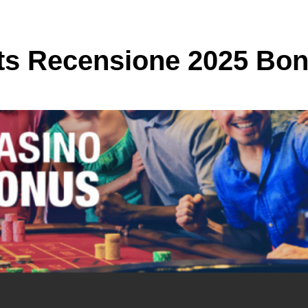
 Recensione 2025 Bonu