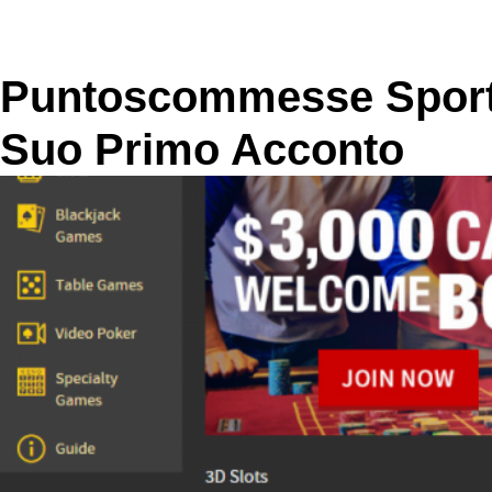
Machine
Odds
Puntoscommesse Sports
In
Canada
:
Suo Primo Acconto
El
pÃ³quer
es
un
juego
popular
en
los
Estados
Unidos,
y