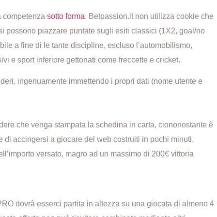
tua competenza
sotto forma
. Betpassion.it non utilizza cookie che
 si possono piazzare puntate sugli esiti classici (1X2, goal/no
ile a fine di le tante discipline, escluso l’automobilismo,
 e sport inferiore gettonati come freccette e cricket.
desideri, ingenuamente immettendo i propri dati (nome utente e
ere che venga stampata la schedina in carta, ciononostante è
di accingersi a giocare del web costruiti in pochi minuti.
ll’importo versato, magro ad un massimo di 200€ vittoria
t PRO dovrà esserci partita in altezza su una giocata di almeno 4