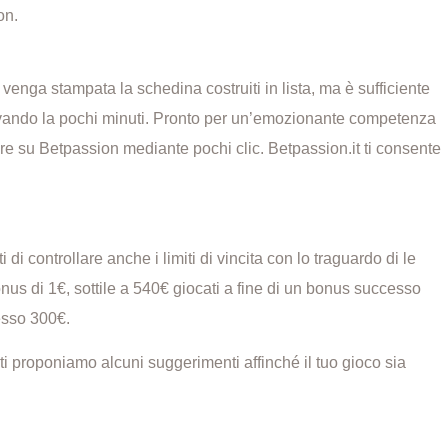
on.
a stampata la schedina costruiti in lista, ma è sufficiente
ervando la pochi minuti. Pronto per un’emozionante competenza
ere su Betpassion mediante pochi clic. Betpassion.it ti consente
 di controllare anche i limiti di vincita con lo traguardo di le
bonus di 1€, sottile a 540€ giocati a fine di un bonus successo
esso 300€.
i proponiamo alcuni suggerimenti affinché il tuo gioco sia