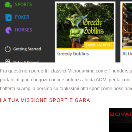
tenemos
una
sÃ³lida
colecciÃ³n
de
juegos
y
casinos
Fra questi non perderti i classici Microgaming come Thunderstuc
que
portale di gioco negozio online autorizzato da ADM, per la con
figuran
l’offerta si amplia persino su tantissimi altri sport come possiam
como
LA TUA MISSIONE SPORT È GARA
los
mejores
sitios
de