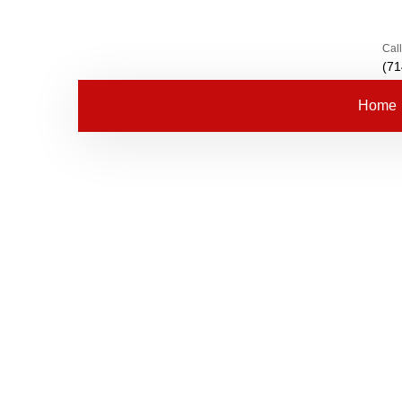
Consejos
Cal
para
(71
ganar
Home
al
poker.
STS POL
Sevilla
Casino
LINK DO
No
Deposit
Bonus
Codes