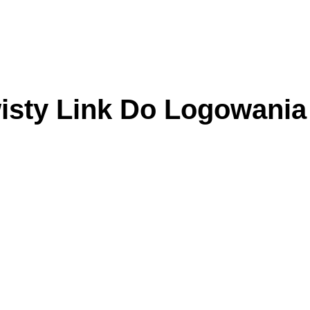
isty Link Do Logowania
LSKA OFIC
 LINK DO
IA EM STR