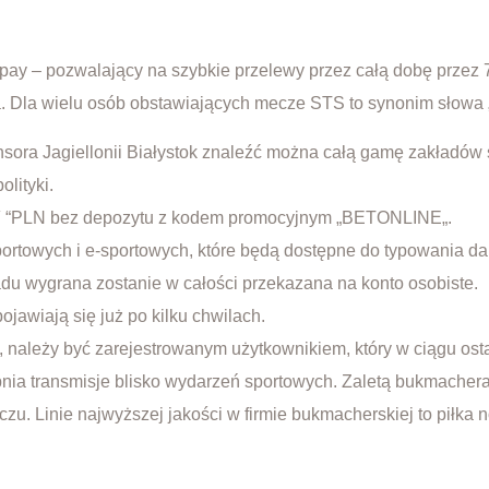
ay – pozwalający na szybkie przelewy przez całą dobę przez 7
a. Dla wielu osób obstawiających mecze STS to synonim słowa
sora Jagiellonii Białystok znaleźć można całą gamę zakładów sp
olityki.
9″ “PLN bez depozytu z kodem promocyjnym „BETONLINE„.
ortowych i e-sportowych, które będą dostępne do typowania da
du wygrana zostanie w całości przekazana na konto osobiste.
jawiają się już po kilku chwilach.
ależy być zarejestrowanym użytkownikiem, który w ciągu osta
a transmisje blisko wydarzeń sportowych. Zaletą bukmachera je
zu. Linie najwyższej jakości w firmie bukmacherskiej to piłka 