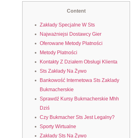
pro
Content
y
peek.
Zakłady Specjalne W Sts
Mobile
Najważniejsi Dostawcy Gier
Casino
Oferowane Metody Płatności
Free
Metody Płatności
Spins
Kontakty Z Działem Obsługi Klienta
-
Sts Zakłady Na Żywo
No,
Bankowość Internetowa Sts Zaklady
por
Bukmacherskie
el
Sprawdź Kursy Bukmacherskie Mhh
momento
Dziś
LeoVegas
Czy Bukmacher Sts Jest Legalny?
no
Sporty Wirtualne
ofrece
Zakłady Sts Na Żywo