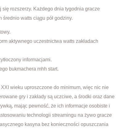
ej się rozszerzy. Każdego dnia tygodnia gracze
średnio watts ciągu pół godziny.
towy.
form aktywnego uczestnictwa watts zakładach
zytłoczony informacjami.
zego bukmachera mhh start.
 t XXI wieku uproszczone do minimum, więc nic nie
erowane gry i zakłady są uczciwe, a środki oraz dane
ywką, mając pewność, że ich informacje osobiste i
stosowaniu technologii streamingu na żywo gracze
lasycznego kasyna bez konieczności opuszczania