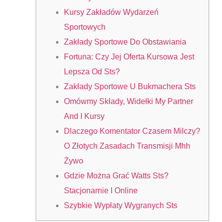
For
Kursy Zakładów Wydarzeń
Free
Sportowych
Spins
Zakłady Sportowe Do Obstawiania
2025
:
Fortuna: Czy Jej Oferta Kursowa Jest
Para
Lepsza Od Sts?
brindarle
Zakłady Sportowe U Bukmachera Sts
facilidad,
Omówmy Składy, Widełki My Partner
le
And I Kursy
hemos
Dlaczego Komentator Czasem Milczy?
dado
O Złotych Zasadach Transmisji Mhh
los
Żywo
sitios
Gdzie Można Grać Watts Sts?
famosos
Stacjonarnie I Online
con
Szybkie Wypłaty Wygranych Sts
respecto