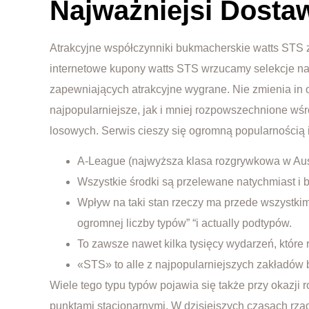
Najważniejsi Dosta
de
su
Atrakcyjne współczynniki bukmacherskie watts STS z
primera
internetowe kupony watts STS wrzucamy selekcje na
experiencia
zapewniających atrakcyjne wygrane. Nie zmienia in o
de
najpopularniejsze, jak i mniej rozpowszechnione wś
jugador
losowych. Serwis cieszy się ogromną popularnością i 
nuevo
mÃ³vil
A-League (najwyższa klasa rozgrywkowa w Austr
y
Wszystkie środki są przelewane natychmiast i b
mÃºltiples
Wpływ na taki stan rzeczy ma przede wszystki
idiomas
ogromnej liczby typów” “i actually podtypów.
proporcionados.
To zawsze nawet kilka tysięcy wydarzeń, które 
Casino
«STS» to alle z najpopularniejszych zakładów 
That
Wiele tego typu typów pojawia się także przy okazj
Accept
punktami stacjonarnymi. W dzisiejszych czasach rząd